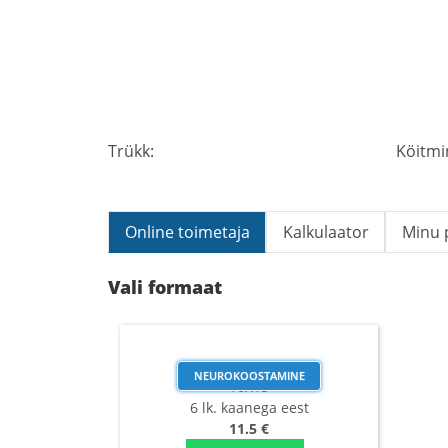
Trükk:
Köitmi
Online toimetaja
Kalkulaator
Minu p
Vali formaat
NEUROKOOSTAMINE
10X15
6 lk. kaanega eest
11.5 €