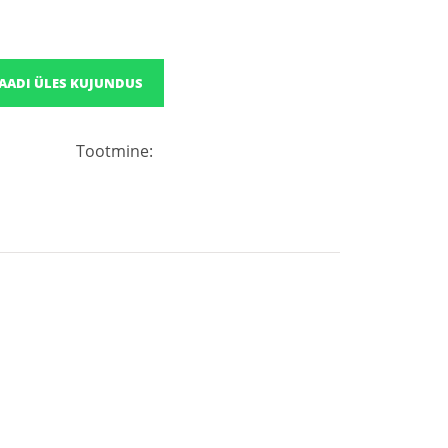
AADI ÜLES KUJUNDUS
Tootmine: