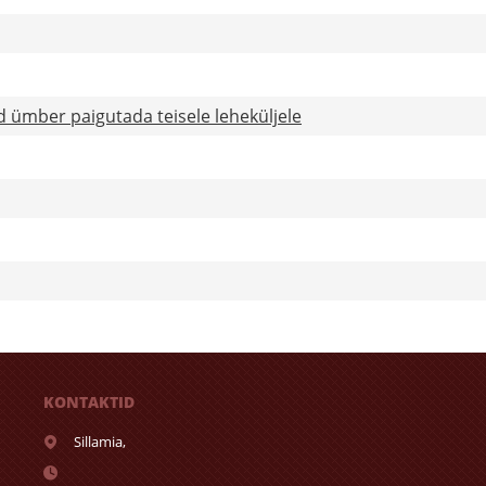
d ümber paigutada teisele leheküljele
KONTAKTID
Sillamia,