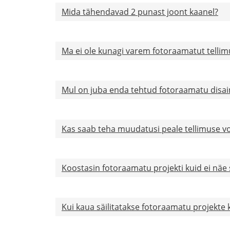
Mida tähendavad 2 punast joont kaanel?
Ma ei ole kunagi varem fotoraamatut tellim
Mul on juba enda tehtud fotoraamatu disa
Kas saab teha muudatusi peale tellimuse v
Koostasin fotoraamatu projekti kuid ei näe
Kui kaua säilitatakse fotoraamatu projekte 