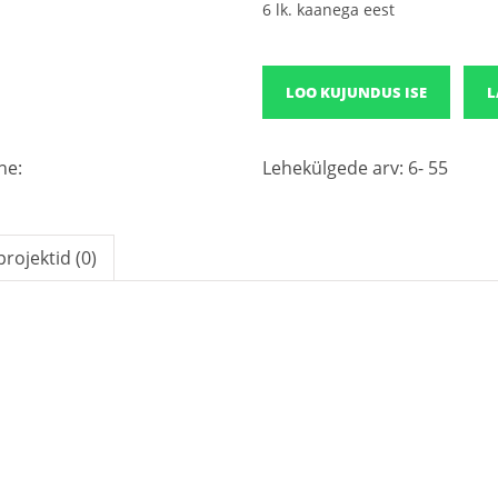
6
lk. kaanega eest
LOO KUJUNDUS ISE
L
ne:
Lehekülgede arv: 6- 55
rojektid (0)