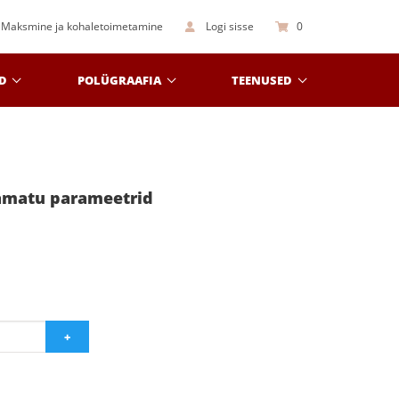
Maksmine ja kohaletoimetamine
Logi sisse
0
D
POLÜGRAAFIA
TEENUSED
aamatu parameetrid
+