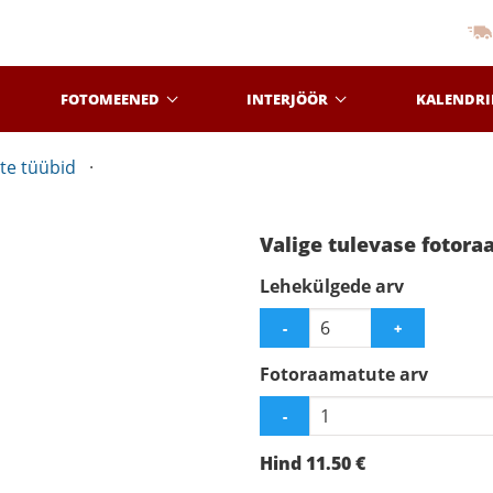
FOTOMEENED
INTERJÖÖR
KALENDRI
te tüübid
Valige tulevase fotor
Lehekülgede arv
-
+
Fotoraamatute arv
-
Hind
11.50
€