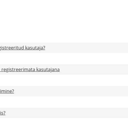
istreeritud kasutaja?
s registreerimata kasutajana
rimine?
is?