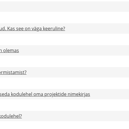
ud. Kas see on väga keeruline?
in olemas
ormistamist?
 seda kodulehel oma projektide nimekirjas
kodulehel?