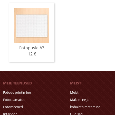
Fotopusle A3
12 €
MEIE TEENUSED
MEIST
Fotode printimine
Meist
Fotoraamatud
Maksmine ja
Fotomeened
kohaletoimetamine
Interjöör
Uudised