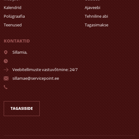
Kalendrid
Ajaveebi
Polügraafia
Tehniline abi
Teenused
Tagasimakse
KONTAKTID
Sillamia,
Veebitellimuste vastuvõtmine: 24/7
sillamae@servicepoint.ee
TAGASISIDE