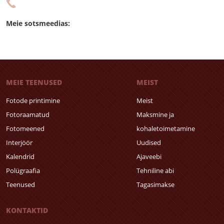
Meie sotsmeedias:
MEIE TEENUSED
MEIST
Fotode printimine
Meist
Fotoraamatud
Maksmine ja
Fotomeened
kohaletoimetamine
Interjöör
Uudised
Kalendrid
Ajaveebi
Polügraafia
Tehniline abi
Teenused
Tagasimakse
KONTAKTID