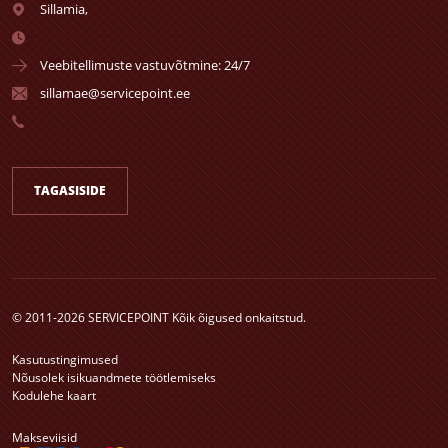
Sillamia,
Veebitellimuste vastuvõtmine: 24/7
sillamae@servicepoint.ee
TAGASISIDE
© 2011-2026 SERVICEPOINT Kõik õigused onkaitstud.
Kasutustingimused
Nõusolek isikuandmete töötlemiseks
Kodulehe kaart
Makseviisid