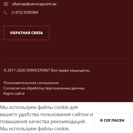
sillamae@servicepoint.ee
(+372) 5535369
ОБРАТНАЯ СВЯЗЬ
© 2011-2026 SERVICEPOINT Все права защищены.
Пользовательское соглашение
Согласие на обработку персональных данных
Карта сайта
Принимаем к оплате
Мы используем файлы cookie для
вашего удобства пользования сайтом и
Я СОГЛАСЕН
повышения качества рекомендаций.
Услуги по приему заказов через интернет оказывает: Service Point Group OÜ
Мы используем файлы cookie.
12918074